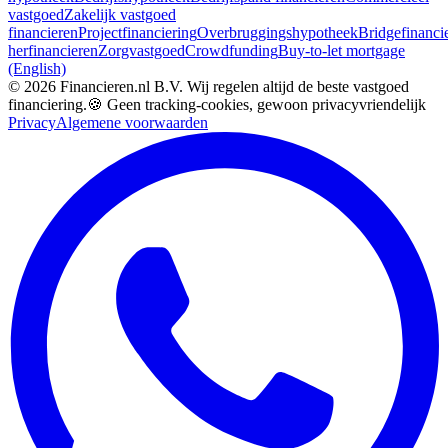
vastgoed
Zakelijk vastgoed
financieren
Projectfinanciering
Overbruggingshypotheek
Bridgefinanci
herfinancieren
Zorgvastgoed
Crowdfunding
Buy-to-let mortgage
(English)
©
2026
Financieren.nl B.V. Wij regelen altijd de beste vastgoed
financiering.
🍪 Geen tracking-cookies, gewoon privacyvriendelijk
Privacy
Algemene voorwaarden