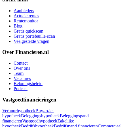
Aanbieders
Actuele rentes
Rentemonitor
Blog
Gratis quickscan
Gratis portefeuille-scan
Veelgestelde vragen
Over Financieren.nl
Contact
Over ons
Team
Vacatures
Beloningsbeleid
Podcast
Vastgoedfinancieringen
Verhuurhypotheek
Buy-to-let
hypotheek
Beleggingshypotheek
Beleggingspand
financieren
Vastgoedhypotheek
Zakelijke
hypotheek
Bedrijfshypotheek
Bedrijfspand financieren
Commercieel