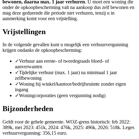
bewonen, daarna max. 1 jaar verhuren
. U moet een woning die
onder de opkoopbescherming valt na aankoop dus zelf bewonen en
mag deze gedurende die periode niet verhuren, tenzij u in
aanmerking komt voor een vrijstelling.
Vrijstellingen
In de volgende gevallen kunt u mogelijk een verhuurvergunning
krijgen ondanks de opkoopbescherming:
✓
Verhuur aan eerste- of tweedegraads bloed- of
aanverwanten
✓
Tijdelijke verhuur (max. 1 jaar) na minimaal 1 jaar
zelfbewoning
✓
Woning bij winkel/kantoor/bedrijfsruimte zonder eigen
ingang
✓
Woningcorporaties (geen vergunning nodig)
Bijzonderheden
Geldt voor de gehele gemeente. WOZ-grens historisch: feb 2022:
389k, mei 2023: 451k, 2024: 476k, 2025: 496k, 2026: 518k. Leges
verhuurvergunning: 356,15 euro.