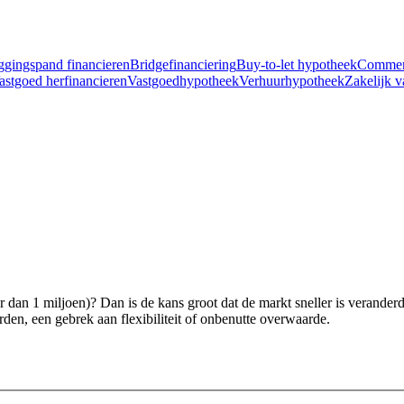
ggingspand financieren
Bridgefinanciering
Buy-to-let hypotheek
Commer
astgoed herfinancieren
Vastgoedhypotheek
Verhuurhypotheek
Zakelijk v
dan 1 miljoen)? Dan is de kans groot dat de markt sneller is veranderd 
en, een gebrek aan flexibiliteit of onbenutte overwaarde.