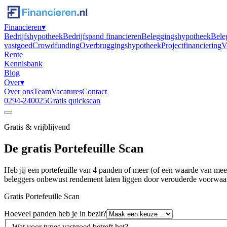
Financieren
▾
Bedrijfshypotheek
Bedrijfspand financieren
Beleggingshypotheek
Bele
vastgoed
Crowdfunding
Overbruggingshypotheek
Projectfinanciering
V
Rente
Kennisbank
Blog
Over
▾
Over ons
Team
Vacatures
Contact
0294-240025
Gratis quickscan
Gratis & vrijblijvend
De gratis
Portefeuille Scan
Heb jij een portefeuille van 4 panden of meer (of een waarde van meer 
beleggers onbewust rendement laten liggen door verouderde voorwaard
Gratis Portefeuille Scan
Hoeveel panden heb je in bezit?
Wat voor types vastgoed betreft het?