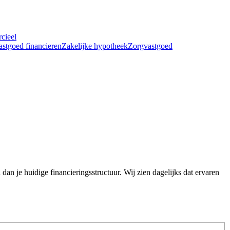
cieel
astgoed financieren
Zakelijke hypotheek
Zorgvastgoed
dan je huidige financieringsstructuur. Wij zien dagelijks dat ervaren