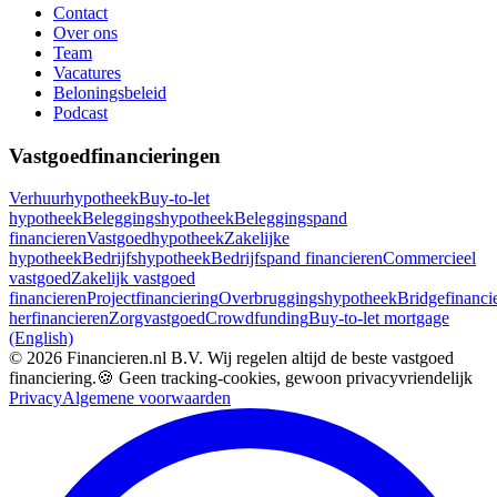
Contact
Over ons
Team
Vacatures
Beloningsbeleid
Podcast
Vastgoedfinancieringen
Verhuurhypotheek
Buy-to-let
hypotheek
Beleggingshypotheek
Beleggingspand
financieren
Vastgoedhypotheek
Zakelijke
hypotheek
Bedrijfshypotheek
Bedrijfspand financieren
Commercieel
vastgoed
Zakelijk vastgoed
financieren
Projectfinanciering
Overbruggingshypotheek
Bridgefinanci
herfinancieren
Zorgvastgoed
Crowdfunding
Buy-to-let mortgage
(English)
©
2026
Financieren.nl B.V. Wij regelen altijd de beste vastgoed
financiering.
🍪 Geen tracking-cookies, gewoon privacyvriendelijk
Privacy
Algemene voorwaarden