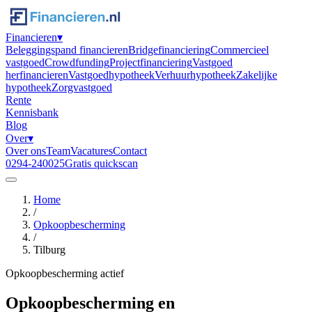
Financieren
▾
Beleggingspand financieren
Bridgefinanciering
Commercieel
vastgoed
Crowdfunding
Projectfinanciering
Vastgoed
herfinancieren
Vastgoedhypotheek
Verhuurhypotheek
Zakelijke
hypotheek
Zorgvastgoed
Rente
Kennisbank
Blog
Over
▾
Over ons
Team
Vacatures
Contact
0294-240025
Gratis quickscan
Home
/
Opkoopbescherming
/
Tilburg
Opkoopbescherming actief
Opkoopbescherming en