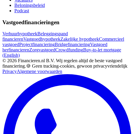
Beloningsbeleid
Podcast
Vastgoedfinancieringen
Verhuurhypotheek
Beleggingspand
financieren
Vastgoedhypotheek
Zakelijke hypotheek
Commercieel
vastgoed
Projectfinanciering
Bridgefinanciering
Vastgoed
herfinancieren
Zorgvastgoed
Crowdfunding
Buy-to-let mortgage
(English)
©
2026
Financieren.nl B.V. Wij regelen altijd de beste vastgoed
financiering.
🍪 Geen tracking-cookies, gewoon privacyvriendelijk
Privacy
Algemene voorwaarden