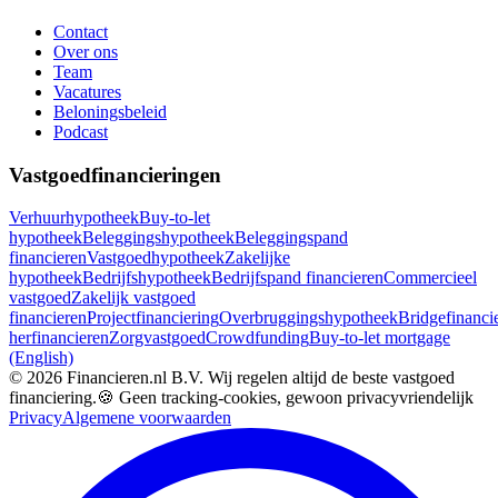
Contact
Over ons
Team
Vacatures
Beloningsbeleid
Podcast
Vastgoedfinancieringen
Verhuurhypotheek
Buy-to-let
hypotheek
Beleggingshypotheek
Beleggingspand
financieren
Vastgoedhypotheek
Zakelijke
hypotheek
Bedrijfshypotheek
Bedrijfspand financieren
Commercieel
vastgoed
Zakelijk vastgoed
financieren
Projectfinanciering
Overbruggingshypotheek
Bridgefinanci
herfinancieren
Zorgvastgoed
Crowdfunding
Buy-to-let mortgage
(English)
©
2026
Financieren.nl B.V. Wij regelen altijd de beste vastgoed
financiering.
🍪 Geen tracking-cookies, gewoon privacyvriendelijk
Privacy
Algemene voorwaarden