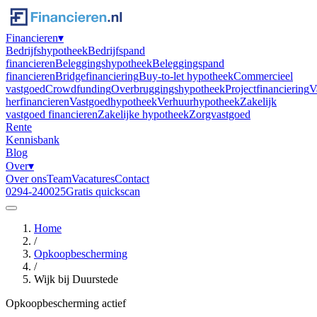
Financieren
▾
Bedrijfshypotheek
Bedrijfspand
financieren
Beleggingshypotheek
Beleggingspand
financieren
Bridgefinanciering
Buy-to-let hypotheek
Commercieel
vastgoed
Crowdfunding
Overbruggingshypotheek
Projectfinanciering
V
herfinancieren
Vastgoedhypotheek
Verhuurhypotheek
Zakelijk
vastgoed financieren
Zakelijke hypotheek
Zorgvastgoed
Rente
Kennisbank
Blog
Over
▾
Over ons
Team
Vacatures
Contact
0294-240025
Gratis quickscan
Home
/
Opkoopbescherming
/
Wijk bij Duurstede
Opkoopbescherming actief