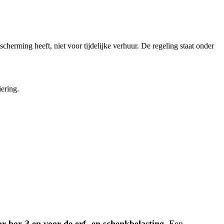
erming heeft, niet voor tijdelijke verhuur. De regeling staat onder
ering.
box 3 en voor de erf- en schenkbelasting.
Een