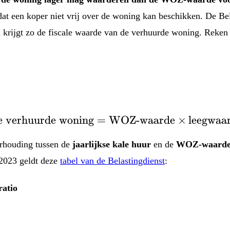
t een koper niet vrij over de woning kan beschikken. De Belas
krijgt zo de fiscale waarde van de verhuurde woning. Reken h
 verhuurde woning
=
WOZ-waarde
\text{Waarde verhuur
×
leegwaa
erhouding tussen de
jaarlijkse kale huur
en de
WOZ-waard
 2023 geldt deze
tabel van de Belastingdienst
:
atio