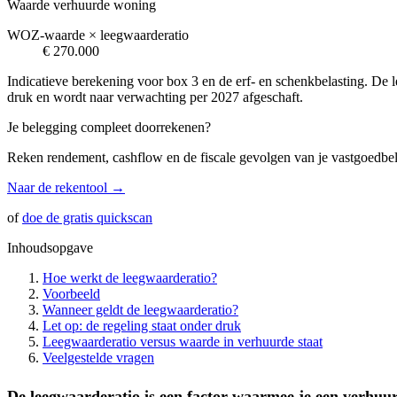
Waarde verhuurde woning
WOZ-waarde × leegwaarderatio
€ 270.000
Indicatieve berekening voor box 3 en de erf- en schenkbelasting. De 
druk en wordt naar verwachting per 2027 afgeschaft.
Je belegging compleet doorrekenen?
Reken rendement, cashflow en de fiscale gevolgen van je vastgoedbeleg
Naar de rekentool →
of
doe de gratis quickscan
Inhoudsopgave
Hoe werkt de leegwaarderatio?
Voorbeeld
Wanneer geldt de leegwaarderatio?
Let op: de regeling staat onder druk
Leegwaarderatio versus waarde in verhuurde staat
Veelgestelde vragen
De leegwaarderatio is een factor waarmee je een verhu