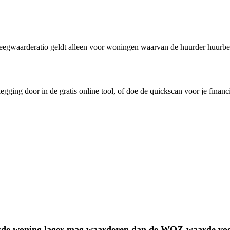
leegwaarderatio geldt alleen voor woningen waarvan de huurder huurbesch
ging door in de gratis online tool, of doe de quickscan voor je financi
urde woning lager mag waarderen dan de WOZ-waarde voor 