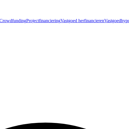
Crowdfunding
Projectfinanciering
Vastgoed herfinancieren
Vastgoedhyp