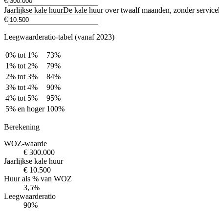
€
Jaarlijkse kale huur
De kale huur over twaalf maanden, zonder service
€
Leegwaarderatio-tabel (vanaf 2023)
0% tot 1%
73%
1% tot 2%
79%
2% tot 3%
84%
3% tot 4%
90%
4% tot 5%
95%
5% en hoger
100%
Berekening
WOZ-waarde
€ 300.000
Jaarlijkse kale huur
€ 10.500
Huur als % van WOZ
3,5%
Leegwaarderatio
90%