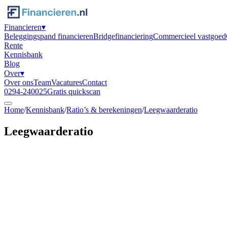
Financieren
▾
Beleggingspand financieren
Bridgefinanciering
Commercieel vastgoed
Rente
Kennisbank
Blog
Over
▾
Over ons
Team
Vacatures
Contact
0294-240025
Gratis quickscan
Home
/
Kennisbank
/
Ratio’s & berekeningen
/
Leegwaarderatio
Leegwaarderatio