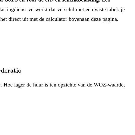
tingdienst verwerkt dat verschil met een vaste tabel: je
et direct uit met de calculator bovenaan deze pagina.
de woning} = \text{WOZ-waarde} \times \tex
rderatio
e
. Hoe lager de huur is ten opzichte van de WOZ-waarde,