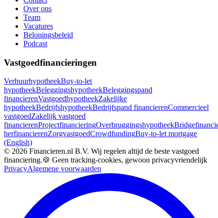
Over ons
Team
Vacatures
Beloningsbeleid
Podcast
Vastgoedfinancieringen
Verhuurhypotheek
Buy-to-let
hypotheek
Beleggingshypotheek
Beleggingspand
financieren
Vastgoedhypotheek
Zakelijke
hypotheek
Bedrijfshypotheek
Bedrijfspand financieren
Commercieel
vastgoed
Zakelijk vastgoed
financieren
Projectfinanciering
Overbruggingshypotheek
Bridgefinanci
herfinancieren
Zorgvastgoed
Crowdfunding
Buy-to-let mortgage
(English)
©
2026
Financieren.nl B.V. Wij regelen altijd de beste vastgoed
financiering.
🍪 Geen tracking-cookies, gewoon privacyvriendelijk
Privacy
Algemene voorwaarden