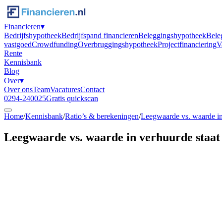
Financieren
▾
Bedrijfshypotheek
Bedrijfspand financieren
Beleggingshypotheek
Bele
vastgoed
Crowdfunding
Overbruggingshypotheek
Projectfinanciering
V
Rente
Kennisbank
Blog
Over
▾
Over ons
Team
Vacatures
Contact
0294-240025
Gratis quickscan
Home
/
Kennisbank
/
Ratio’s & berekeningen
/
Leegwaarde vs. waarde in
Leegwaarde vs. waarde in verhuurde staat