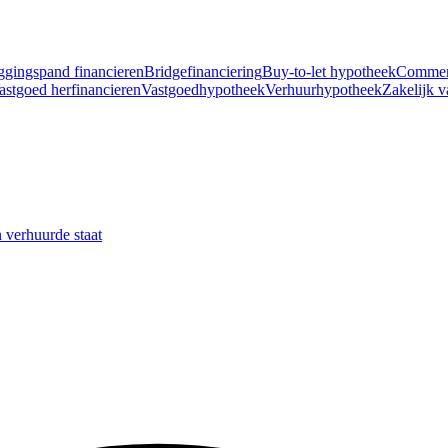
ggingspand financieren
Bridgefinanciering
Buy-to-let hypotheek
Commer
astgoed herfinancieren
Vastgoedhypotheek
Verhuurhypotheek
Zakelijk v
 verhuurde staat